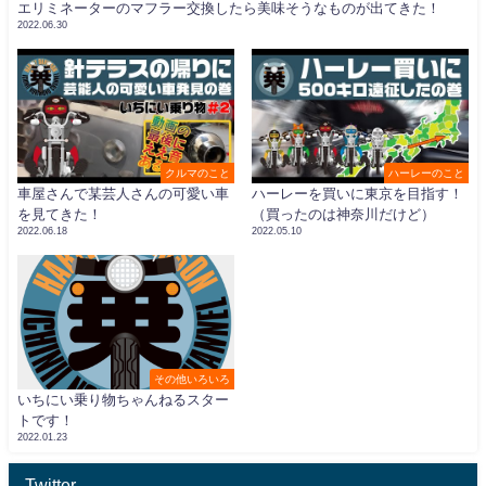
エリミネーターのマフラー交換したら美味そうなものが出てきた！
2022.06.30
クルマのこと
ハーレーのこと
車屋さんで某芸人さんの可愛い車
ハーレーを買いに東京を目指す！
を見てきた！
（買ったのは神奈川だけど）
2022.06.18
2022.05.10
その他いろいろ
いちにい乗り物ちゃんねるスター
トです！
2022.01.23
Twitter