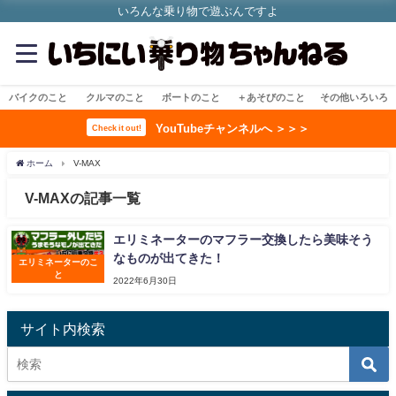
いろんな乗り物で遊ぶんですよ
バイクのこと
クルマのこと
ボートのこと
＋あそびのこと
その他いろいろ
YouTubeチャンネルへ ＞＞＞
Check it out!
ホーム
V-MAX
V-MAXの記事一覧
エリミネーターのマフラー交換したら美味そう
なものが出てきた！
エリミネーターのこ
と
2022年6月30日
サイト内検索