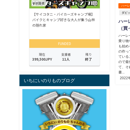
ハー
ダビ
ハー
（買
ハーレ
乗り物
も始め
の作っ
ている
ので最
て、そ
書...
2022
いちにいのりものブログ