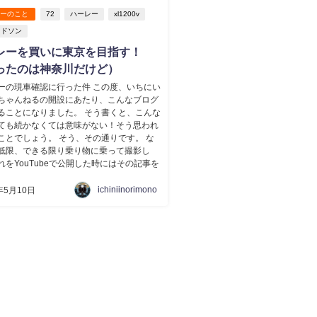
レーのこと
72
ハーレー
xl1200v
ッドソン
レーを買いに東京を目指す！
ったのは神奈川だけど）
ーの現車確認に行った件 この度、いちにい
ちゃんねるの開設にあたり、こんなブログ
ることになりました。 そう書くと、こんな
ても続かなくては意味がない！そう思われ
ことでしょう。 そう、その通りです。 な
低限、できる限り乗り物に乗って撮影し
れをYouTubeで公開した時にはその記事を
ichiniinorimono
年5月10日