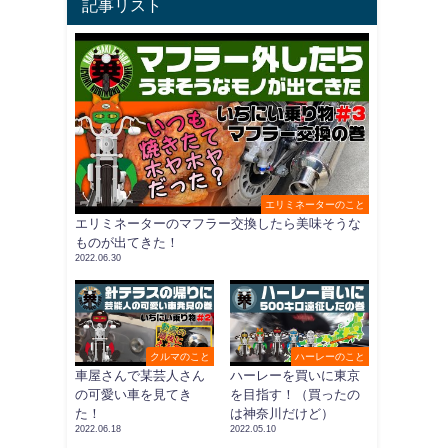
記事リスト
エリミネーターのこと
エリミネーターのマフラー交換したら美味そうな
ものが出てきた！
2022.06.30
クルマのこと
ハーレーのこと
車屋さんで某芸人さん
ハーレーを買いに東京
の可愛い車を見てき
を目指す！（買ったの
た！
は神奈川だけど）
2022.06.18
2022.05.10